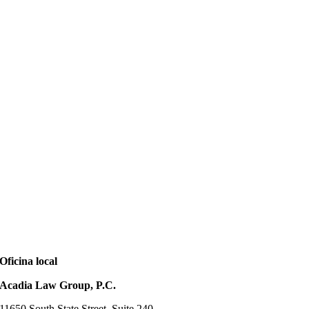
Oficina local
Acadia Law Group, P.C.
11650 South State Street, Suite 240