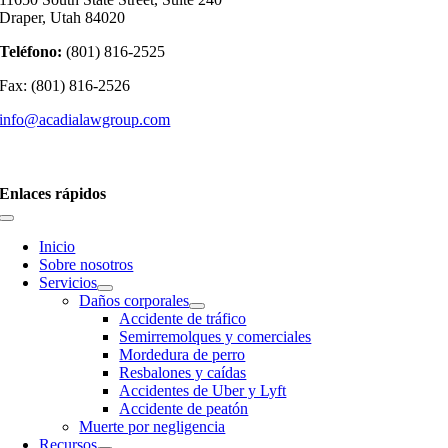
Draper, Utah 84020
Teléfono:
(801) 816-2525
Fax: (801) 816-2526
info@acadialawgroup.com
Enlaces rápidos
Inicio
Sobre nosotros
Servicios
Daños corporales
Accidente de tráfico
Semirremolques y comerciales
Mordedura de perro
Resbalones y caídas
Accidentes de Uber y Lyft
Accidente de peatón
Muerte por negligencia
Recursos