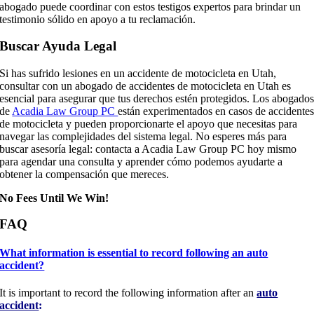
abogado puede coordinar con estos testigos expertos para brindar un
testimonio sólido en apoyo a tu reclamación.
Buscar Ayuda Legal
Si has sufrido lesiones en un accidente de motocicleta en Utah,
consultar con un abogado de accidentes de motocicleta en Utah es
esencial para asegurar que tus derechos estén protegidos. Los abogado
de
Acadia Law Group PC
están experimentados en casos de accidente
de motocicleta y pueden proporcionarte el apoyo que necesitas para
navegar las complejidades del sistema legal. No esperes más para
buscar asesoría legal: contacta a Acadia Law Group PC hoy mismo
para agendar una consulta y aprender cómo podemos ayudarte a
obtener la compensación que mereces.
No Fees Until We Win!
FAQ
What information is essential to record following an auto
accident?
It is important to record the following information after an
auto
accident
: