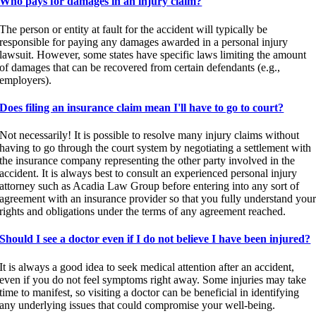
Who pays for damages in an injury claim?
The person or entity at fault for the accident will typically be
responsible for paying any damages awarded in a personal injury
lawsuit. However, some states have specific laws limiting the amount
of damages that can be recovered from certain defendants (e.g.,
employers).
Does filing an insurance claim mean I'll have to go to court?
Not necessarily! It is possible to resolve many injury claims without
having to go through the court system by negotiating a settlement with
the insurance company representing the other party involved in the
accident. It is always best to consult an experienced personal injury
attorney such as Acadia Law Group before entering into any sort of
agreement with an insurance provider so that you fully understand you
rights and obligations under the terms of any agreement reached.
Should I see a doctor even if I do not believe I have been injured?
It is always a good idea to seek medical attention after an accident,
even if you do not feel symptoms right away. Some injuries may take
time to manifest, so visiting a doctor can be beneficial in identifying
any underlying issues that could compromise your well-being.