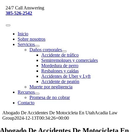
Skip
24/7 Call Answering
to
385-526-2542
content
Inicio
Sobre nosotros
Servicios
Daños corporales
Accidente de tráfico
Semirremolques y comerciales
Mordedura de perro
Resbalones y caídas
Accidentes de Uber y Lyft
Accidente de peatón
Muerte por negligencia
Recursos
Promesa de no cobrar
Contacto
Abogado De Accidentes De Motocicleta En Utah
Acadia Law
Group
2024-12-13T00:34:26+00:00
Abogado De Accidentes De Motocicleta En