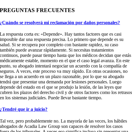
PREGUNTAS FRECUENTES
¿Cuándo se resolverá mi reclamación por daños personales?
La respuesta corta es: «Depende». Hay tantos factores que es casi
imposible dar una respuesta precisa. Lo primero que depende es su
salud. Si se recupera por completo con bastante rapidez, su caso
también puede avanzar rápidamente. Si necesitas tratamientos
continuos, puede pasar tiempo hasta que los médicos decidan que estás
médicamente estable, momento en el que el caso legal avanza. En este
punto, su abogado intentará negociar un acuerdo con la compañía de
seguros. A veces, este proceso va muy rápido. En otras ocasiones, no
se llega a un acuerdo en un plazo razonable, por lo que su abogado
tendrá que presentar una demanda por lesiones personales. Luego
depende del estado en el que se produjo la lesión, de las leyes que
cubren los plazos del derecho civil y de otros factores como los retraso
en los sistemas judiciales. Puede llevar bastante tiempo.
¿Tendré que ir a juicio?
Tal vez, pero probablemente no. La mayoría de las veces, los hábiles
abogados de Acadia Law Group son capaces de resolver los casos
fuera de los tribunales. A veces eso significa incluso sin presentar una