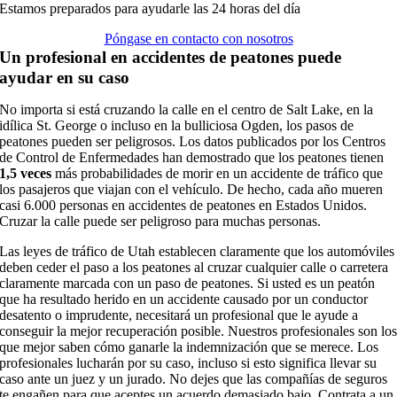
Estamos preparados para ayudarle las 24 horas del día
Póngase en contacto con nosotros
Un profesional en accidentes de peatones puede
ayudar en su caso
No importa si está cruzando la calle en el centro de Salt Lake, en la
idílica St. George o incluso en la bulliciosa Ogden, los pasos de
peatones pueden ser peligrosos. Los datos publicados por los Centros
de Control de Enfermedades han demostrado que los peatones tienen
1,5 veces
más probabilidades de morir en un accidente de tráfico que
los pasajeros que viajan con el vehículo. De hecho, cada año mueren
casi 6.000 personas en accidentes de peatones en Estados Unidos.
Cruzar la calle puede ser peligroso para muchas personas.
Las leyes de tráfico de Utah establecen claramente que los automóviles
deben ceder el paso a los peatones al cruzar cualquier calle o carretera
claramente marcada con un paso de peatones. Si usted es un peatón
que ha resultado herido en un accidente causado por un conductor
desatento o imprudente, necesitará un profesional que le ayude a
conseguir la mejor recuperación posible. Nuestros profesionales son lo
que mejor saben cómo ganarle la indemnización que se merece. Los
profesionales lucharán por su caso, incluso si esto significa llevar su
caso ante un juez y un jurado. No dejes que las compañías de seguros
te engañen para que aceptes un acuerdo demasiado bajo. Contrata a un