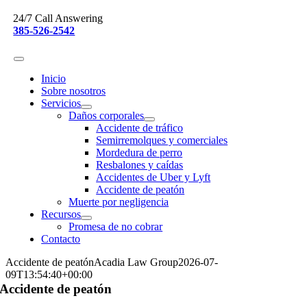
Skip
24/7 Call Answering
to
385-526-2542
content
Inicio
Sobre nosotros
Servicios
Daños corporales
Accidente de tráfico
Semirremolques y comerciales
Mordedura de perro
Resbalones y caídas
Accidentes de Uber y Lyft
Accidente de peatón
Muerte por negligencia
Recursos
Promesa de no cobrar
Contacto
Accidente de peatón
Acadia Law Group
2026-07-
09T13:54:40+00:00
Accidente de peatón