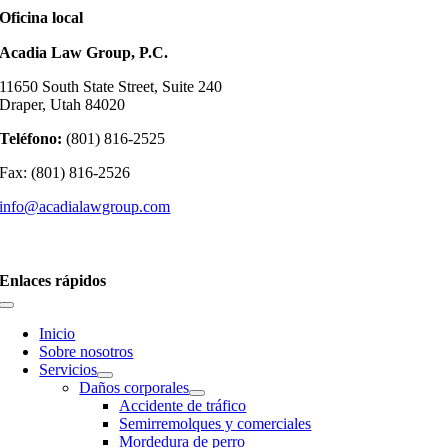
Oficina local
Acadia Law Group, P.C.
11650 South State Street, Suite 240
Draper, Utah 84020
Teléfono:
(801) 816-2525
Fax: (801) 816-2526
info@acadialawgroup.com
Enlaces rápidos
Inicio
Sobre nosotros
Servicios
Daños corporales
Accidente de tráfico
Semirremolques y comerciales
Mordedura de perro