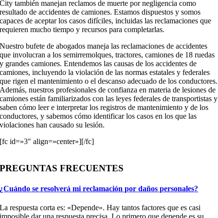
City también manejan reclamos de muerte por negligencia como
resultado de accidentes de camiones. Estamos dispuestos y somos
capaces de aceptar los casos difíciles, incluidas las reclamaciones que
requieren mucho tiempo y recursos para completarlas.
Nuestro bufete de abogados maneja las reclamaciones de accidentes
que involucran a los semirremolques, tractores, camiones de 18 ruedas
y grandes camiones. Entendemos las causas de los accidentes de
camiones, incluyendo la violación de las normas estatales y federales
que rigen el mantenimiento o el descanso adecuado de los conductores.
Además, nuestros profesionales de confianza en materia de lesiones de
camiones están familiarizados con las leyes federales de transportistas y
saben cómo leer e interpretar los registros de mantenimiento y de los
conductores, y sabemos cómo identificar los casos en los que las
violaciones han causado su lesión.
[fc id=»3″ align=»center»][/fc]
PREGUNTAS FRECUENTES
¿Cuándo se resolverá mi reclamación por daños personales?
La respuesta corta es: «Depende». Hay tantos factores que es casi
imposible dar una respuesta precisa. Lo primero que depende es su