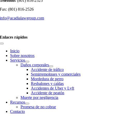
Teléfono:
(801) 816-2525
Fax: (801) 816-2526
info@acadialawgroup.com
Enlaces rápidos
Inicio
Sobre nosotros
Servicios
Daños corporales
Accidente de tráfico
Semirremolques y comerciales
Mordedura de perro
Resbalones y caídas
Accidentes de Uber y Lyft
Accidente de peatón
Muerte por negligencia
Recursos
Promesa de no cobrar
Contacto