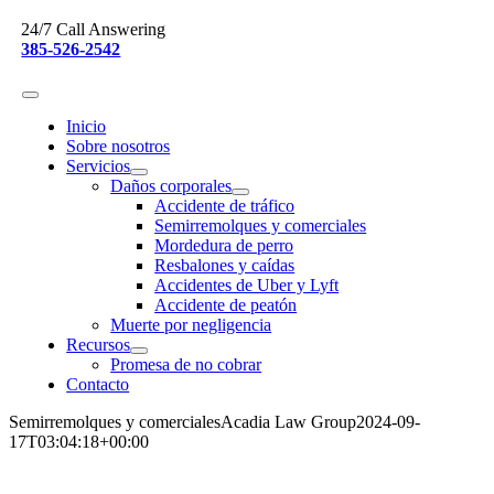
Skip
24/7 Call Answering
to
385-526-2542
content
Inicio
Sobre nosotros
Servicios
Daños corporales
Accidente de tráfico
Semirremolques y comerciales
Mordedura de perro
Resbalones y caídas
Accidentes de Uber y Lyft
Accidente de peatón
Muerte por negligencia
Recursos
Promesa de no cobrar
Contacto
Semirremolques y comerciales
Acadia Law Group
2024-09-
17T03:04:18+00:00
Accidentes de camiones y comerciales