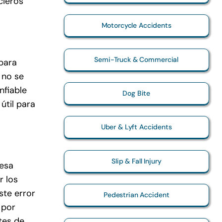
cieros
Motorcycle Accidents
Semi-Truck & Commercial
para
 no se
nfiable
Dog Bite
til para
Uber & Lyft Accidents
Slip & Fall Injury
resa
r los
ste error
Pedestrian Accident
 por
tes de