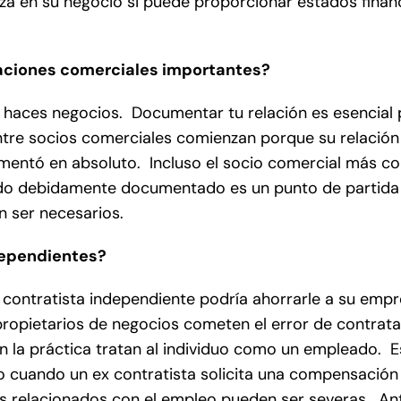
nza en su negocio si puede proporcionar estados finan
aciones comerciales importantes?
e haces negocios. Documentar tu relación es esencial 
ntre socios comerciales comienzan porque su relación
ntó en absoluto. Incluso el socio comercial más co
do debidamente documentado es un punto de partida ú
n ser necesarios.
dependientes?
contratista independiente podría ahorrarle a su emp
opietarios de negocios cometen el error de contrata
en la práctica tratan al individuo como un empleado. E
 o cuando un ex contratista solicita una compensación
 relacionados con el empleo pueden ser severas. An