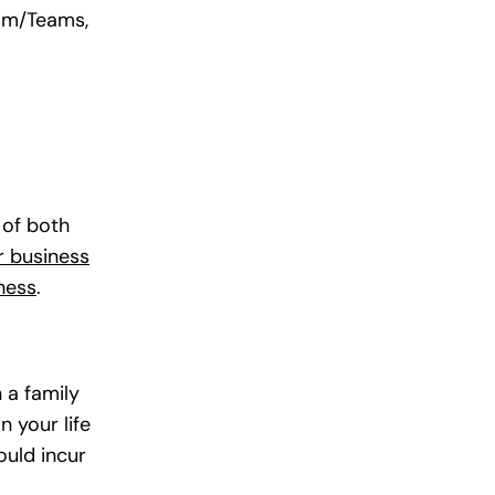
om/Teams,
 of both
r business
ness
.
 a family
n your life
ould incur