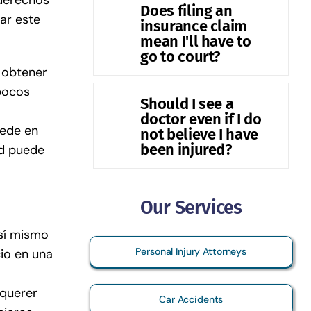
Does filing an
ar este
insurance claim
mean I'll have to
go to court?
 obtener
 pocos
Should I see a
doctor even if I do
cede en
not believe I have
been injured?
ad puede
Our Services
 sí mismo
Personal Injury Attorneys
io en una
 querer
Car Accidents