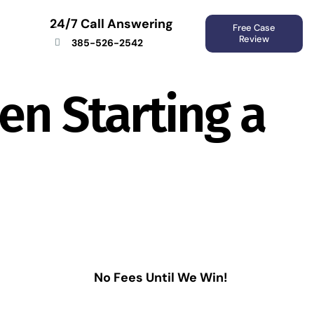
24/7 Call Answering
Free Case
Review
385-526-2542
en Starting a
No Fees Until We Win!