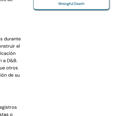
Wrongful Death
as durante
nstruir el
ficación
en a D&B.
que otros
ión de su
egistros
stas o