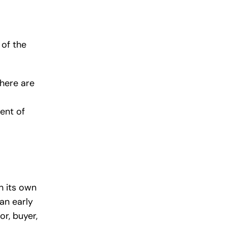
 of the
there are
ent of
n its own
an early
or, buyer,