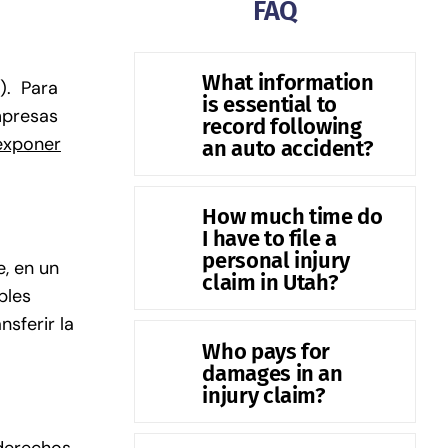
FAQ
What information
). Para
is essential to
mpresas
record following
exponer
an auto accident?
How much time do
I have to file a
personal injury
, en un
claim in Utah?
bles
sferir la
Who pays for
damages in an
injury claim?
 derechos