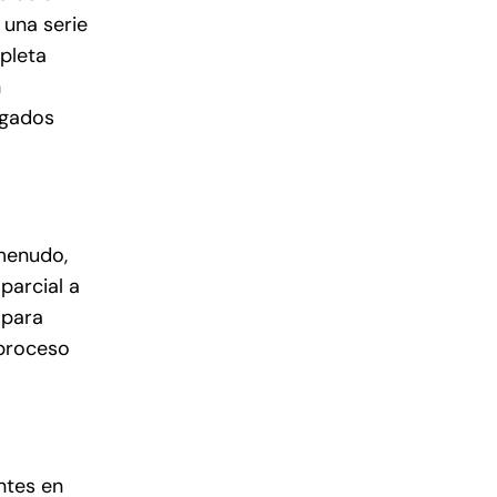
 una serie
mpleta
n
ogados
 menudo,
parcial a
 para
 proceso
ntes en